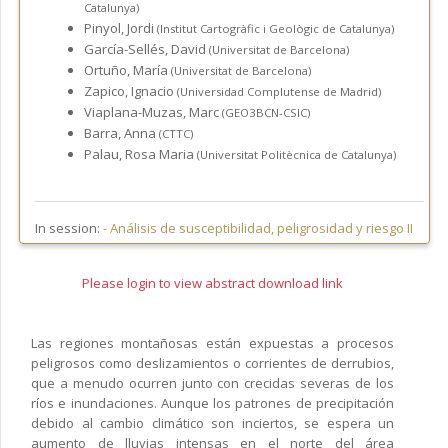
Catalunya)
Pinyol, Jordi
(Institut Cartogràfic i Geològic de Catalunya)
García-Sellés, David
(Universitat de Barcelona)
Ortuño, María
(Universitat de Barcelona)
Zapico, Ignacio
(Universidad Complutense de Madrid)
Viaplana-Muzas, Marc
(GEO3BCN-CSIC)
Barra, Anna
(CTTC)
Palau, Rosa Maria
(Universitat Politècnica de Catalunya)
In session:
-
Análisis de susceptibilidad, peligrosidad y riesgo II
Please login to view abstract download link
Las regiones montañosas están expuestas a procesos
peligrosos como deslizamientos o corrientes de derrubios,
que a menudo ocurren junto con crecidas severas de los
ríos e inundaciones. Aunque los patrones de precipitación
debido al cambio climático son inciertos, se espera un
aumento de lluvias intensas en el norte del área