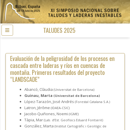
TALUDES 2025
Evaluación de la peligrosidad de los procesos en
cascada entre laderas y ríos en cuencas de
montaña. Primeros resultados del proyecto
“LANDSCADE”
Abancó, Clàudia
(Universitat de Barcelona)
Guinau, Marta
(Universitat de Barcelona)
López-Tarazón, José Andrés
(Forestal Catalana S.A.)
Latron, Jérôme
(IDAEA-CSIC)
Jacobo-Quiñones, Noemi
(IGME)
Tàpia, Mar
(Lab. d’Est. Geofísics Eduard Fontserè)
González, Marta
(Institut Cartogràfic i Geològic de