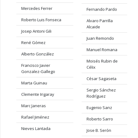
Mercedes Ferrer
Fernando Pardo
Roberto Luis Fonseca
Alvaro Parrilla
Alcaide
Josep Antoni Gili
Juan Remondo
René Gómez
Manuel Romana
Alberto González
Moisés Rubin de
Francisco Javier
Célix
Gonzalez-Gallego
César Sagaseta
Marta Guinau
Sergio Sánchez
Clemente Irigaray
Rodríguez
Marc Janeras
Eugenio Sanz
Rafael Jiménez
Roberto Sarro
Nieves Lantada
Jose B. Serón